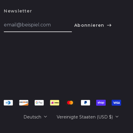
Algerien (DZD د.ج)
Newsletter
Amerikanische
Überseeinseln (USD
E-
$)
Abonnieren
Mail-
Addresse
Andorra (EUR €)
English
Angola (USD $)
Español
Anguilla (XCD $)
हिन्दी
Antigua und
Deutsch
Barbuda (XCD $)
français
Argentinien (USD $)
简体中文
Armenien (AMD դր.)
русский
Aruba (AWG ƒ)
日本語
Ascension (SHP £)
Sprache
Land/Region
Deutsch
Vereinigte Staaten (USD $)
Aserbaidschan (AZN
₼)