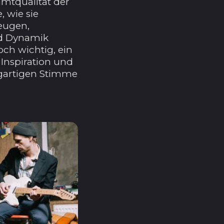
mtqualität der
Andorra (EUR €)
, wie sie
eugen,
Angola (USD $)
d Dynamik
Anguilla (XCD $)
doch wichtig, ein
Inspiration und
Antigua und
Barbuda (XCD $)
igartigen Stimme
Argentinien (USD $)
Armenien (AMD դր.)
Aruba (AWG ƒ)
Ascension (SHP £)
Aserbaidschan (AZN
₼)
Australien (AUD $)
Bahamas (BSD $)
Bahrain (USD $)