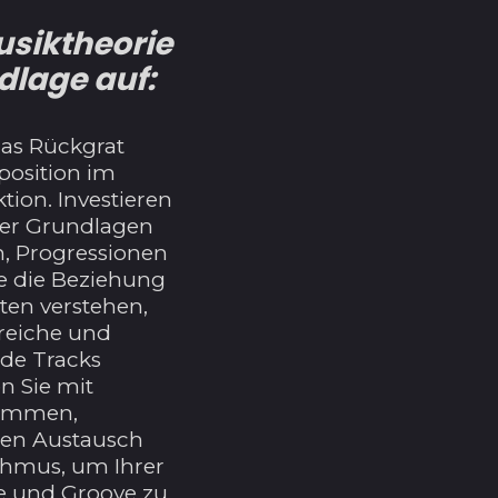
usiktheorie
dlage auf:
das Rückgrat
position im
ion. Investieren
 der Grundlagen
n, Progressionen
 die Beziehung
ten verstehen,
reiche und
de Tracks
n Sie mit
timmen,
len Austausch
thmus, um Ihrer
e und Groove zu