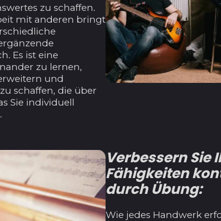
swertes zu schaffen.
it mit anderen bringt
erschiedliche
 ergänzende
h. Es ist eine
nander zu lernen,
 erweitern und
 zu schaffen, die über
s Sie individuell
.
Verbessern Sie I
Fähigkeiten kont
durch Übung:
Wie jedes Handwerk erfo