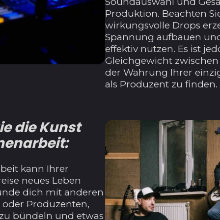
Soundauswahl und Gesa
Produktion. Beachten Sie
wirkungsvolle Drops erz
Spannung aufbauen un
effektiv nutzen. Es ist je
Gleichgewicht zwischen 
der Wahrung Ihrer einz
als Produzent zu finden.
ie die Kunst
enarbeit:
eit kann Ihrer
eise neues Leben
ünde dich mit anderen
 oder Produzenten,
 zu bündeln und etwas