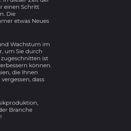
 einen Schritt
n. Die
immer etwas Neues
en und Wachstum im
r, um Sie durch
 zugeschnitten ist
 verbessern können.
ien, die Ihnen
u vergessen, dass
sikproduktion,
 der Branche
!