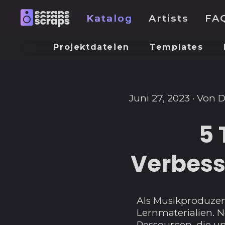
Katalog
Artists
FA
Projektdateien
Templates
Juni 27, 2023
·
Von D
5 
Verbess
Als Musikproduzen
Lernmaterialien. N
Ressourcen, die un