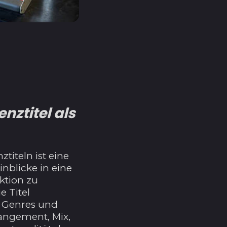
Ägypten (EGP ج.م)
Äquatorialguinea
(XAF CFA)
nztitel als
Äthiopien (ETB Br)
Afghanistan (AFN ؋)
Ålandinseln (EUR €)
titeln ist eine
nblicke in eine
Albanien (ALL L)
ktion zu
Algerien (DZD د.ج)
e Titel
Amerikanische
es Genres und
Überseeinseln (USD
rangement, Mix,
$)