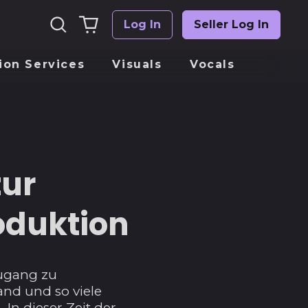
Suchen
0
Log In
Seller Log In
Einloggen
artikel
ion Services
Visuals
Vocals
zur
oduktion
Zugang zu
and und so viele
In dieser Zeit der