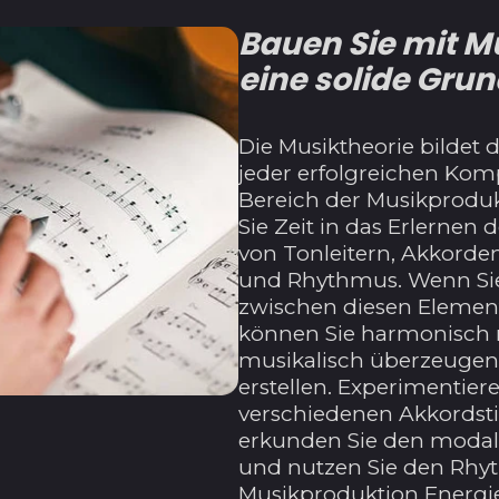
Bauen Sie mit M
eine solide Grun
Die Musiktheorie bildet 
jeder erfolgreichen Kom
Bereich der Musikprodukt
Sie Zeit in das Erlernen
von Tonleitern, Akkorde
und Rhythmus. Wenn Sie
zwischen diesen Elemen
können Sie harmonisch 
musikalisch überzeugen
erstellen. Experimentiere
verschiedenen Akkords
erkunden Sie den moda
und nutzen Sie den Rhy
Musikproduktion Energi