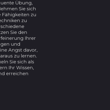
quente Übung,
Britische
Jungferninseln (USD
Nehmen Sie sich
$)
e Fähigkeiten zu
echniken zu
Britisches
Territorium im
rschiedene
Indischen Ozean
zen Sie den
(USD $)
rfeinerung Ihrer
Brunei Darussalam
ngen und
(BND $)
ine Angst davor,
Bulgarien (EUR €)
raus zu lernen.
eln Sie sich als
Burkina Faso (XOF
ern Ihr Wissen,
Fr)
und erreichen
Burundi (BIF Fr)
Cabo Verde (CVE $)
Chile (USD $)
China (CNY ¥)
Cookinseln (NZD $)