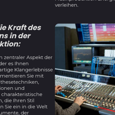
verleihen.
ie Kraft des
s in der
tion:
n zentraler Aspekt der
der es Ihnen
artige Klangerlebnisse
imentieren Sie mit
thesetechniken,
ionen und
charakteristische
, die Ihren Stil
 Sie ein in die Welt
trumente, der