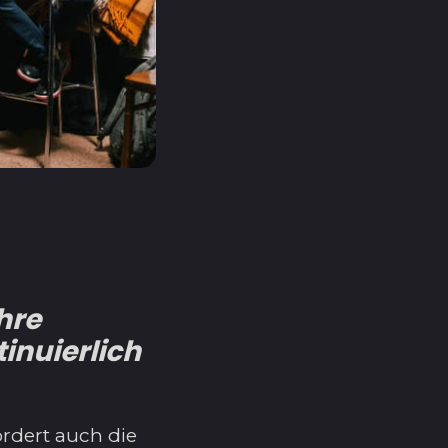
Bangladesch (BDT ৳)
Barbados (BBD $)
Belarus (USD $)
Belgien (EUR €)
Belize (BZD $)
Benin (XOF Fr)
Bermuda (USD $)
Bhutan (USD $)
Bolivien (BOB Bs.)
hre
Bosnien und
Herzegowina (BAM
inuierlich
КМ)
Botsuana (BWP P)
Brasilien (USD $)
rdert auch die